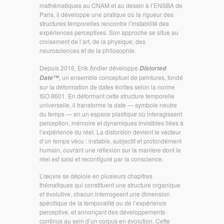
mathématiques au CNAM et au dessin à l’ENSBA de
Paris, il développe une pratique où la rigueur des
structures temporelles rencontre l’instabilité des
expériences perceptives. Son approche se situe au
croisement de l’art, de la physique, des
neurosciences et de la philosophie.
Depuis 2016, Erik Andler développe
Distorted
™
,
un ensemble conceptuel de peintures, fondé
Date
sur la déformation de dates écrites selon la norme
ISO 8601. En déformant cette structure temporelle
universelle, il transforme la date — symbole neutre
du temps — en un espace plastique où interagissent
perception, mémoire et dynamiques invisibles liées à
l’expérience du réel. La distorsion devient le vecteur
d’un temps vécu : instable, subjectif et profondément
humain, ouvrant une réflexion sur la manière dont le
réel est saisi et reconfiguré par la conscience.
L’œuvre se déploie en plusieurs chapitres
thématiques qui constituent une structure organique
et évolutive, chacun interrogeant une dimension
spécifique de la temporalité ou de l’expérience
perceptive, et annonçant des développements
continus au sein d’un corpus en évolution. Cette